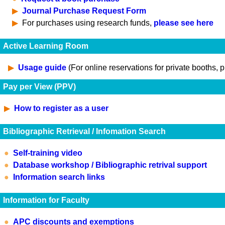
Journal Purchase Request Form
For purchases using research funds,
please see here
Active Learning Room
Usage guide
(For online reservations for private booths, 
Pay per View (PPV)
How to register as a user
Bibliographic Retrieval / Infomation Search
Self-training video
Database workshop / Bibliographic retrival support
Information search links
Information for Faculty
APC discounts and exemptions