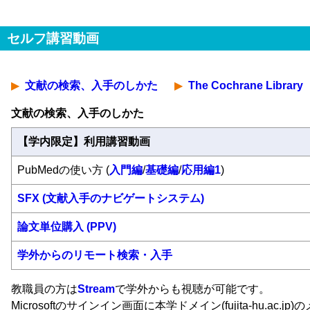
セルフ講習動画
文献の検索、入手のしかた
The Cochrane Library
文献の検索、入手のしかた
【学内限定】利用講習動画
PubMedの使い方 (
入門編
/
基礎編
/
応用編1
)
SFX (文献入手のナビゲートシステム)
論文単位購入 (PPV)
学外からのリモート検索・入手
教職員の方は
Stream
で学外からも視聴が可能です。
Microsoftのサインイン画面に本学ドメイン(fujita-hu.