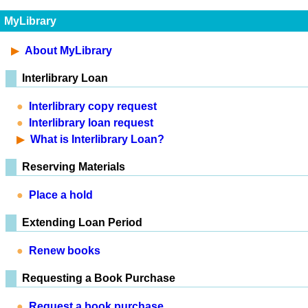
MyLibrary
About MyLibrary
Interlibrary Loan
Interlibrary copy request
Interlibrary loan request
What is Interlibrary Loan?
Reserving Materials
Place a hold
Extending Loan Period
Renew books
Requesting a Book Purchase
Request a book purchase