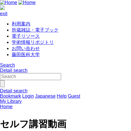
exit
利用案内
所蔵雑誌・電子ブック
電子リソース
学術情報リポジトリ
お問い合わせ
藤田医科大学
Search
Detail search
Detail search
Bookmark
Login
Japanese
Help
Guest
My Library
Home
セルフ講習動画