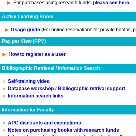
For purchases using research funds,
please see here
Active Learning Room
Usage guide
(For online reservations for private booths, 
Pay per View (PPV)
How to register as a user
Bibliographic Retrieval / Infomation Search
Self-training video
Database workshop / Bibliographic retrival support
Information search links
Information for Faculty
APC discounts and exemptions
Notes on purchasing books with research funds