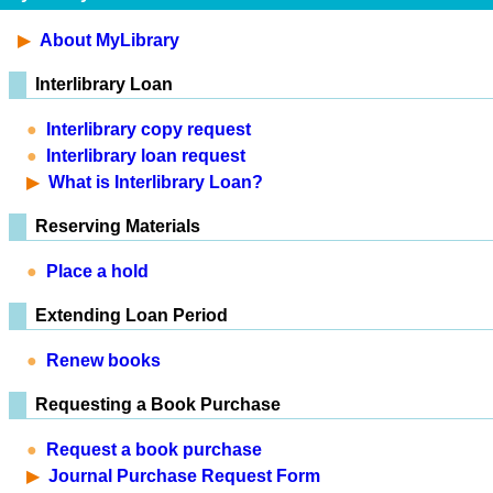
About MyLibrary
Interlibrary Loan
Interlibrary copy request
Interlibrary loan request
What is Interlibrary Loan?
Reserving Materials
Place a hold
Extending Loan Period
Renew books
Requesting a Book Purchase
Request a book purchase
Journal Purchase Request Form