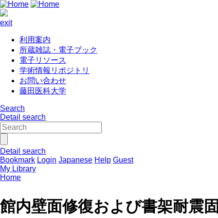
exit
利用案内
所蔵雑誌・電子ブック
電子リソース
学術情報リポジトリ
お問い合わせ
藤田医科大学
Search
Detail search
Detail search
Bookmark
Login
Japanese
Help
Guest
My Library
Home
館内壁面修復および書架耐震