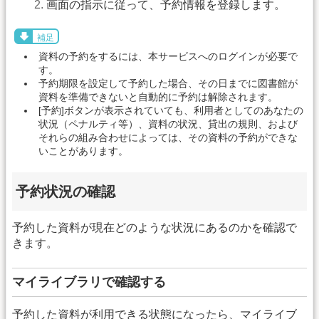
画面の指示に従って、予約情報を登録します。
補足
資料の予約をするには、本サービスへのログインが必要で
す。
予約期限を設定して予約した場合、その日までに図書館が
資料を準備できないと自動的に予約は解除されます。
[予約]ボタンが表示されていても、利用者としてのあなたの
状況（ペナルティ等）、資料の状況、貸出の規則、および
それらの組み合わせによっては、その資料の予約ができな
いことがあります。
予約状況の確認
予約した資料が現在どのような状況にあるのかを確認で
きます。
マイライブラリで確認する
予約した資料が利用できる状態になったら、マイライブ