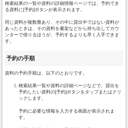
検索結果の一覧や資料の詳細情報ページでは、予約でき
る資料に[予約]ボタンが表示されます。
同じ資料が複数冊あり、その中に貸出中ではない資料が
あったときは、その資料を書架などから持ち出してカウ
ンターで借りるほうが、予約するよりも早く入手できま
す。
予約の手順
資料の予約手順は、以下のとおりです。
検索結果一覧や資料の詳細ページなどで、貸出を
予約したい資料の[予約]ボタンをタップまたはクリ
ックします。
予約に必要な情報を入力する画面が表示されま
す。